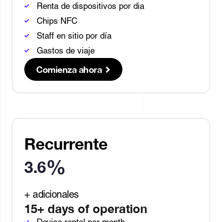
Renta de dispositivos por dia
Chips NFC
Sign In
Staff en sitio por día
Gastos de viaje
Comienza ahora
Recurrente
%
3.6
+ adicionales
15+ days of operation