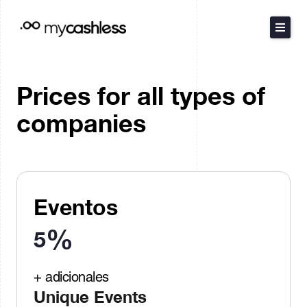
Ir
al
contenido
El Método
Prices for all types of
companies
Productos
Recursos
Tarifas
Eventos
English
%
5
Português
+ adicionales
Unique Events
Contact Sales