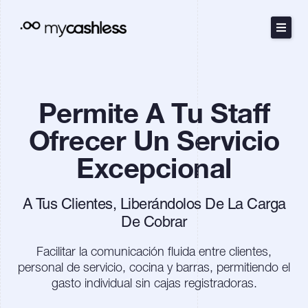
Ir
al
contenido
El Método
Permite A Tu Staff
Productos
Ofrecer Un Servicio
Recursos
Excepcional
Tarifas
A Tus Clientes, Liberándolos De La Carga
De Cobrar
English
Português
Facilitar la comunicación fluida entre clientes,
personal de servicio, cocina y barras, permitiendo el
gasto individual sin cajas registradoras.
Contact Sales