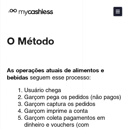
Ir
para
o
conteúdo
O Método
O Método
Produtos
Recursos
As operações atuais de alimentos e
bebidas
seguem esse processo:
Preços
Usuário chega
English
Garçom pega os pedidos (não pagos)
Español
Garçom captura os pedidos
Garçom imprime a conta
Garçom coleta pagamentos em
dinheiro e vouchers (com
Contact Sales